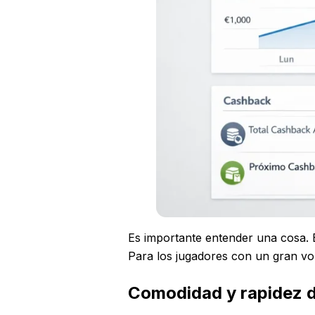
Es importante entender una cosa. E
Para los jugadores con un gran vol
Comodidad y rapidez d