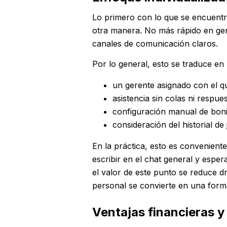
Lo primero con lo que se encuentr
otra manera. No más rápido en gen
canales de comunicación claros.
Por lo general, esto se traduce en l
un gerente asignado con el 
asistencia sin colas ni respue
configuración manual de boni
consideración del historial de
En la práctica, esto es convenient
escribir en el chat general y espe
el valor de este punto se reduce d
personal se convierte en una forma
Ventajas financieras y