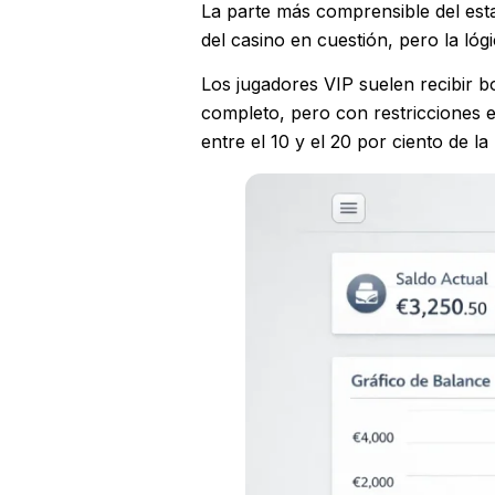
La parte más comprensible del esta
del casino en cuestión, pero la lóg
Los jugadores VIP suelen recibir b
completo, pero con restricciones e
entre el 10 y el 20 por ciento de la