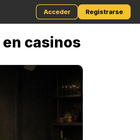
Acceder
Registrarse
P en casinos