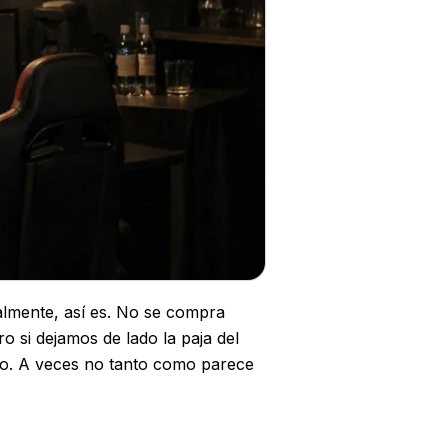
almente, así es. No se compra
o si dejamos de lado la paja del
so. A veces no tanto como parece