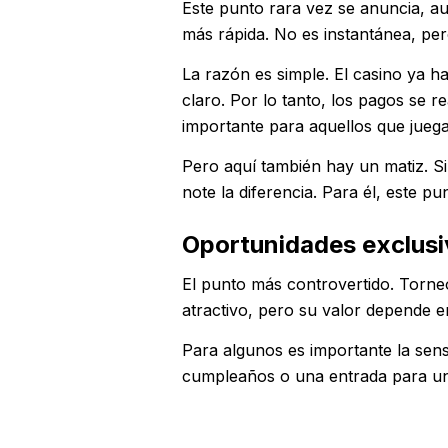
Este punto rara vez se anuncia, au
más rápida. No es instantánea, pe
La razón es simple. El casino ya ha
claro. Por lo tanto, los pagos se r
importante para aquellos que juega
Pero aquí también hay un matiz. Si 
note la diferencia. Para él, este pu
Oportunidades exclusi
El punto más controvertido. Torneo
atractivo, pero su valor depende e
Para algunos es importante la sens
cumpleaños o una entrada para un